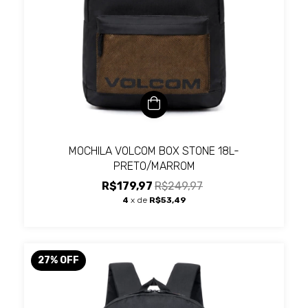
MOCHILA VOLCOM BOX STONE 18L-
PRETO/MARROM
R$179,97
R$249,97
4
x de
R$53,49
27
%
OFF