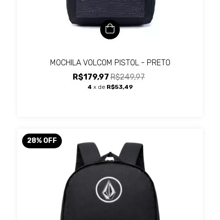
MOCHILA VOLCOM PISTOL - PRETO
R$179,97
R$249,97
4
x de
R$53,49
28
%
OFF