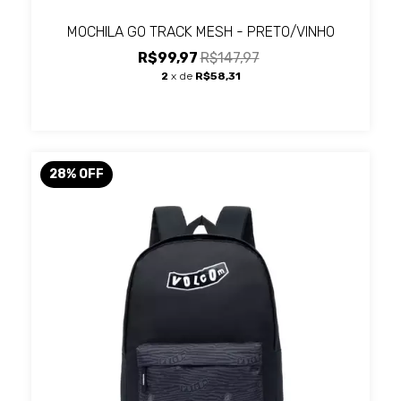
MOCHILA GO TRACK MESH - PRETO/VINHO
R$99,97
R$147,97
2
x de
R$58,31
28
%
OFF