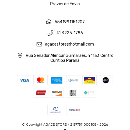
Prazos de Envio
5541991151207
41 3225-1786
agacestore@hotmail.com
Rua Senador Alencar Guimaraes, n °133 Centro
Curitiba Paraná
© Copyright AGACE STORE - 21377511000105 - 2026