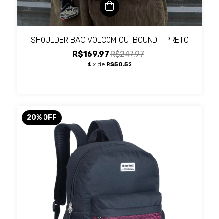
SHOULDER BAG VOLCOM OUTBOUND - PRETO
R$169,97
R$247,97
4
x de
R$50,52
20
%
OFF