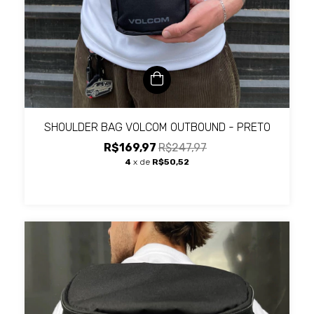
SHOULDER BAG VOLCOM OUTBOUND - PRETO
R$169,97
R$247,97
4
x de
R$50,52