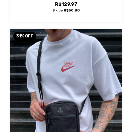
R$129,97
3
x de
R$50,80
31
%
OFF