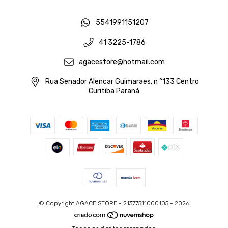
5541991151207
41 3225-1786
agacestore@hotmail.com
Rua Senador Alencar Guimaraes, n °133 Centro
Curitiba Paraná
© Copyright AGACE STORE - 21377511000105 - 2026