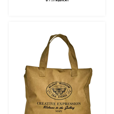
5
x de
R$59,41