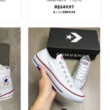
R$249,97
6
x de
R$50,14