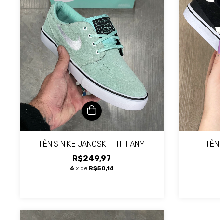
TÊNIS NIKE JANOSKI - TIFFANY
TÊN
R$249,97
6
x de
R$50,14