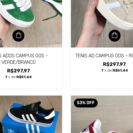
TENIS AD CAMPUS 00S - 
S ADDS CAMPUS 00S -
VERDE/BRANCO
R$297,97
R$297,97
7
x de
R$51,44
7
x de
R$51,44
53
%
OFF