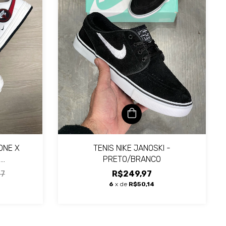
ONE X
TENIS NIKE JANOSKI -
-
PRETO/BRANCO
HO
97
R$249,97
6
x de
R$50,14