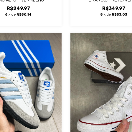
R$249,97
R$349,97
6
x de
R$50,14
8
x de
R$53,03