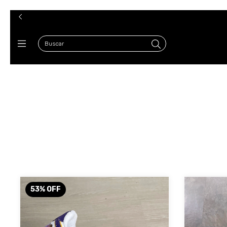
53
%
OFF