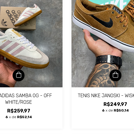
 ADIDAS SAMBA OG - OFF
TENIS NIKE JANOSKI - WI
WHITE/ROSE
R$249,97
R$259,97
6
x de
R$50,14
6
x de
R$52,14