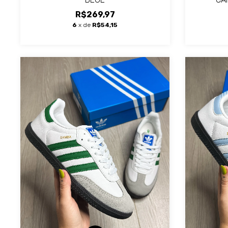
R$269,97
6
x de
R$54,15