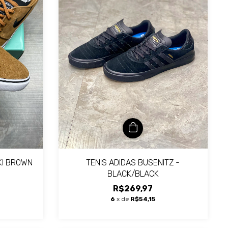
TENIS ADIDAS BUSENITZ -
SKI BROWN
BLACK/BLACK
R$269,97
6
x de
R$54,15