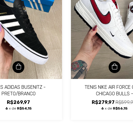
TENIS NIKE AIR FORCE 
IS ADIDAS BUSENITZ -
CHICAGO BULLS 
PRETO/BRANCO
BRANCO/VERMEL
R$279,97
R$599,
R$269,97
6
x de
R$56,15
6
x de
R$54,15