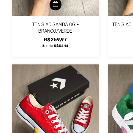
TENIS AD SAMBA OG -
TENIS AD
BRANCO/VERDE
R$259,97
6
x de
R$52,14