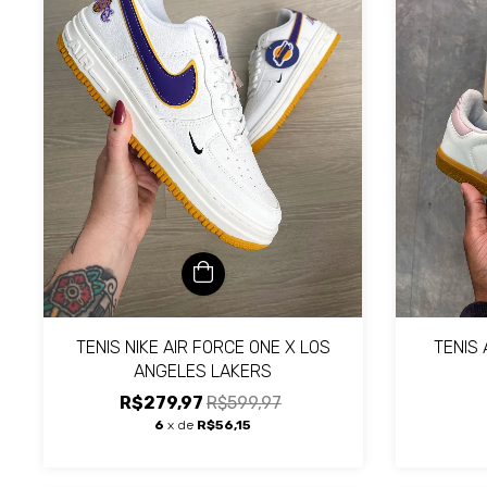
TENIS NIKE AIR FORCE ONE X LOS
TENIS
ANGELES LAKERS
R$279,97
R$599,97
6
x de
R$56,15