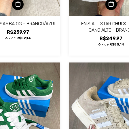
 SAMBA OG - BRANCO/AZUL
TENIS ALL STAR CHUCK
CANO ALTO - BRAN
R$259,97
R$249,97
6
x de
R$52,14
6
x de
R$50,14