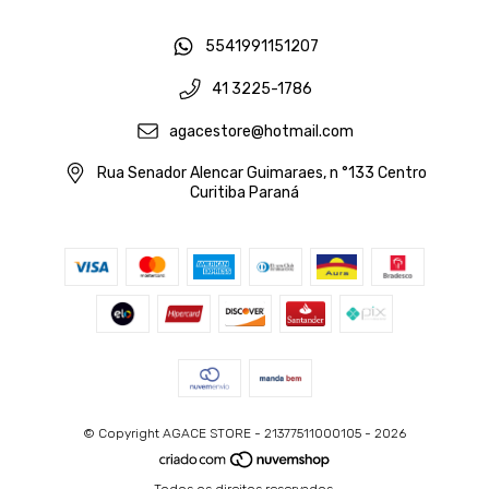
5541991151207
41 3225-1786
agacestore@hotmail.com
Rua Senador Alencar Guimaraes, n °133 Centro
Curitiba Paraná
© Copyright AGACE STORE - 21377511000105 - 2026
Todos os direitos reservados.