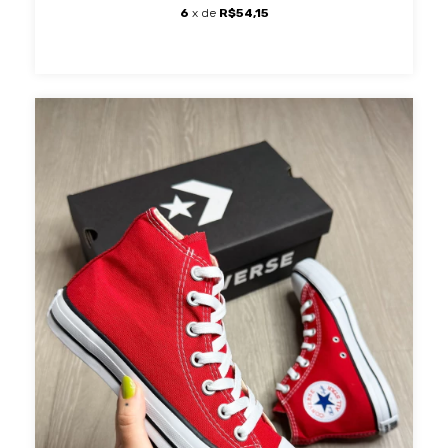
6
x de
R$54,15