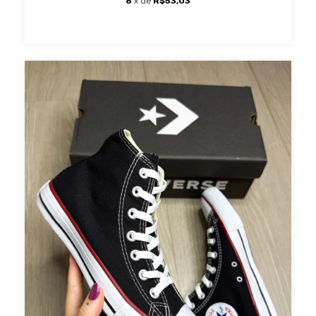
8
x de
R$53,03