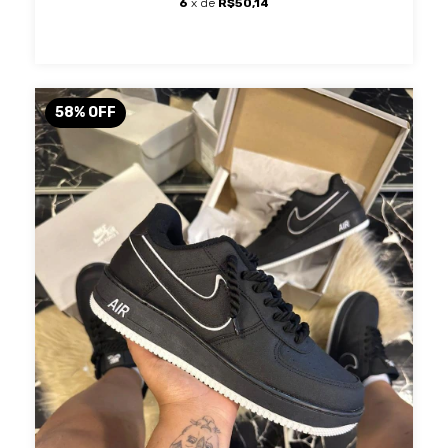
6
x de
R$50,14
58
%
OFF