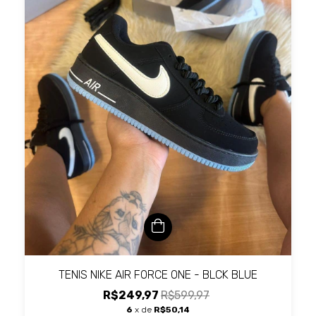
TENIS NIKE AIR FORCE ONE - BLCK BLUE
R$249,97
R$599,97
6
x de
R$50,14