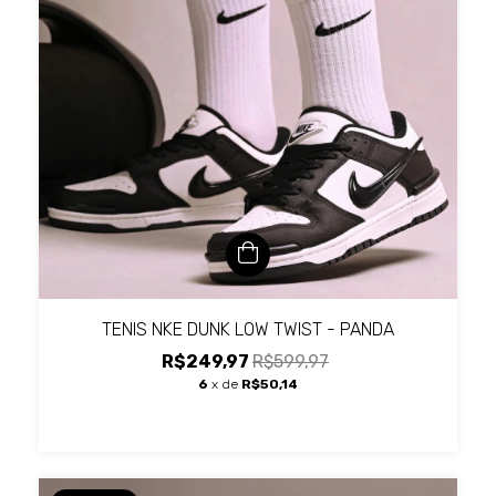
TENIS NKE DUNK LOW TWIST - PANDA
R$249,97
R$599,97
6
x de
R$50,14