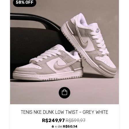
58
%
OFF
TENIS NKE DUNK LOW TWIST - GREY WHITE
R$249,97
R$599,97
6
x de
R$50,14