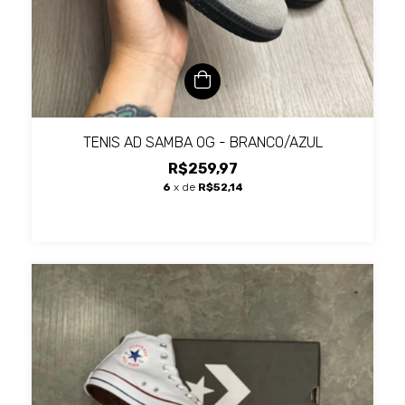
TENIS AD SAMBA OG - BRANCO/AZUL
R$259,97
6
x de
R$52,14