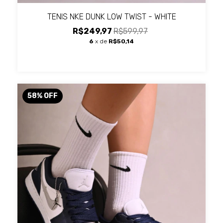
TENIS NKE DUNK LOW TWIST - WHITE
R$249,97
R$599,97
6
x de
R$50,14
58
%
OFF