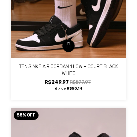
TENIS NKE AIR JORDAN 1 LOW - COURT BLACK
WHITE
R$249,97
R$599,97
6
x de
R$50,14
58
%
OFF