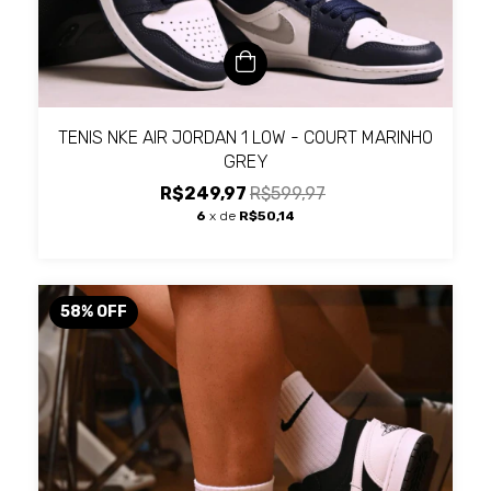
TENIS NKE AIR JORDAN 1 LOW - COURT MARINHO
GREY
R$249,97
R$599,97
6
x de
R$50,14
58
%
OFF