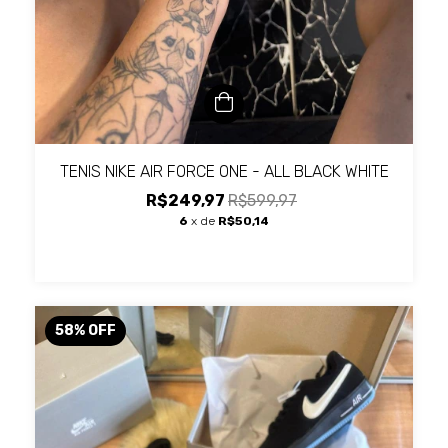
TENIS NIKE AIR FORCE ONE - ALL BLACK WHITE
R$249,97
R$599,97
6
x de
R$50,14
58
%
OFF