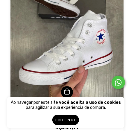
Ao navegar por este site
você aceita o uso de cookies
para agilizar a sua experiência de compra.
TENIS ALL STAR CHUCK TAYLOR CANO ALTO -
BRANCO
ENTENDI
R$249,97
6
x de
R$50,14