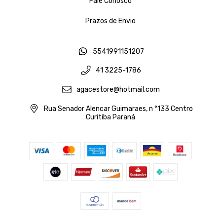
Fale Conosco
Prazos de Envio
5541991151207
41 3225-1786
agacestore@hotmail.com
Rua Senador Alencar Guimaraes, n °133 Centro
Curitiba Paraná