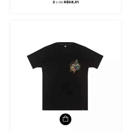
2
x de
R$58,31