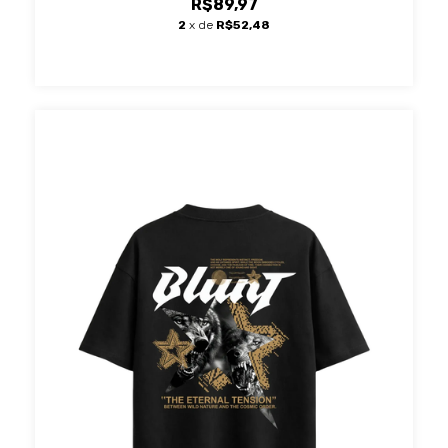
R$89,97
2
x de
R$52,48