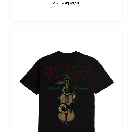
6
x de
R$52,14