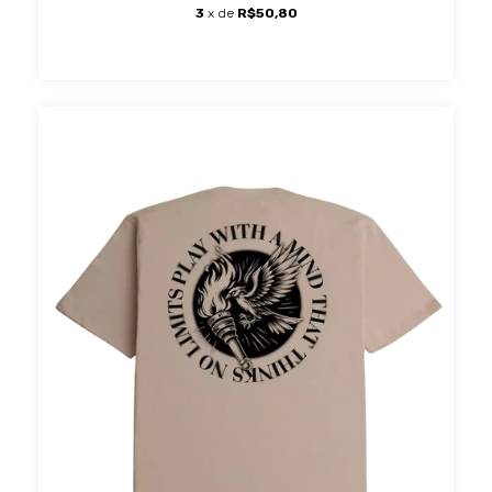
3
x de
R$50,80