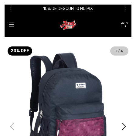
10% DE DESCONTO NO PIX
0
20
%
OFF
1
/
4