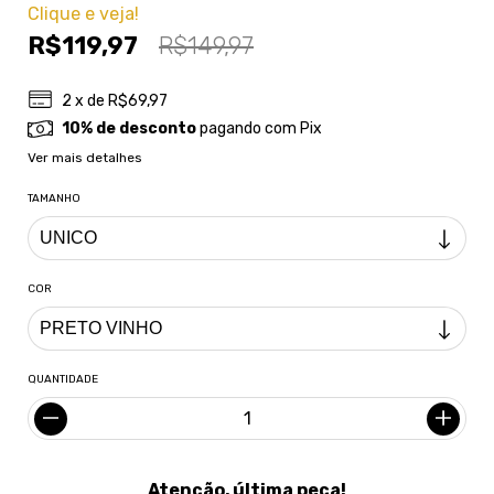
Clique e veja!
R$119,97
R$149,97
2
x de
R$69,97
10% de desconto
pagando com Pix
Ver mais detalhes
TAMANHO
COR
QUANTIDADE
Atenção, última peça!