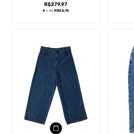
R$279,97
6
x de
R$56,15