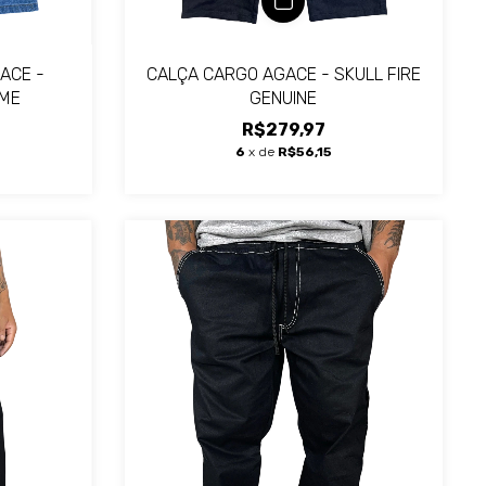
ACE -
CALÇA CARGO AGACE - SKULL FIRE
AME
GENUINE
R$279,97
6
x de
R$56,15