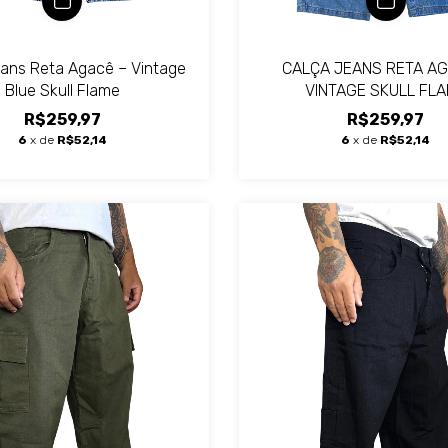
eans Reta Agacê – Vintage
CALÇA JEANS RETA AG
Blue Skull Flame
VINTAGE SKULL FL
R$259,97
R$259,97
6
x de
R$52,14
6
x de
R$52,14