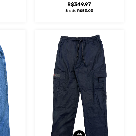
R$349,97
8
x de
R$53,03