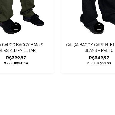
A CARGO BAGGY BANKS
CALÇA BAGGY CARPINTEI
VERSIZED -MILLITAR
JEANS - PRETO
R$399,97
R$349,97
9
x de
R$54,04
8
x de
R$53,03