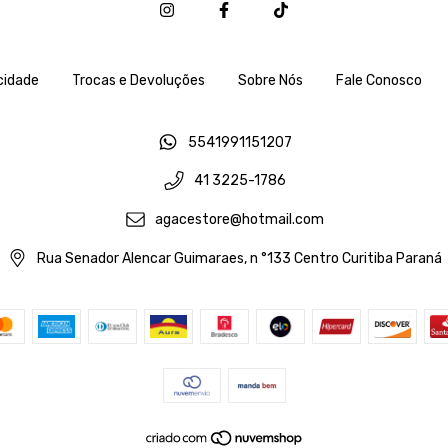
acidade
Trocas e Devoluções
Sobre Nós
Fale Conosco
5541991151207
41 3225-1786
agacestore@hotmail.com
Rua Senador Alencar Guimaraes, n °133 Centro Curitiba Paraná