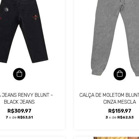
 JEANS RENVY BLUNT -
CALÇA DE MOLETOM BLUN
BLACK JEANS
CINZA MESCLA
R$309,97
R$159,97
7
x de
R$53,51
3
x de
R$62,53