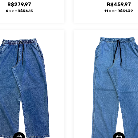
R$279,97
R$459,97
6
x de
R$56,15
11
x de
R$51,39