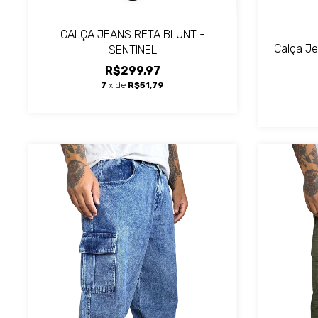
CALÇA JEANS RETA BLUNT -
Calça J
SENTINEL
R$299,97
7
x de
R$51,79