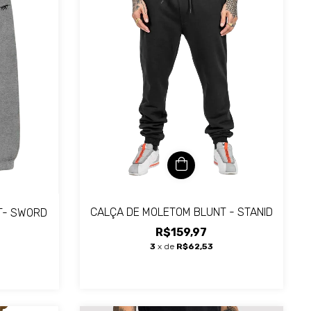
CALÇA DE MOLETOM BLUNT - STANID
T- SWORD
R$159,97
3
x de
R$62,53