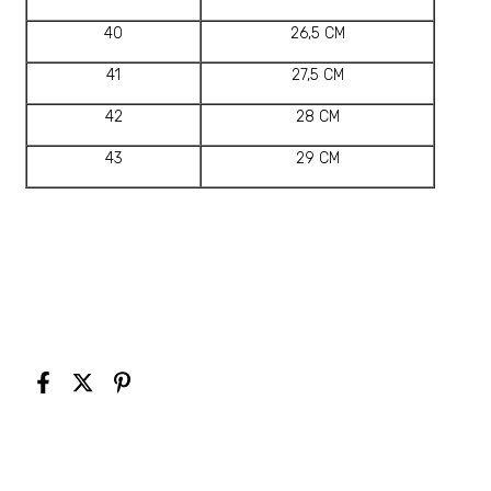
40
26,5 CM
41
27,5 CM
42
28 CM
43
29 CM