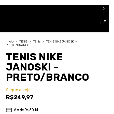
0
Início
>
TÊNIS
>
Tênis
>
TENIS NIKE JANOSKI -
PRETO/BRANCO
TENIS NIKE
JANOSKI -
PRETO/BRANCO
Clique e veja!
R$249,97
6
x de
R$50,14