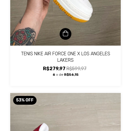
TENIS NIKE AIR FORCE ONE X LOS ANGELES
LAKERS
R$279,97
R$599,97
6
x de
R$56,15
53
%
OFF