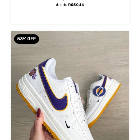
6
x de
R$50,14
53
%
OFF