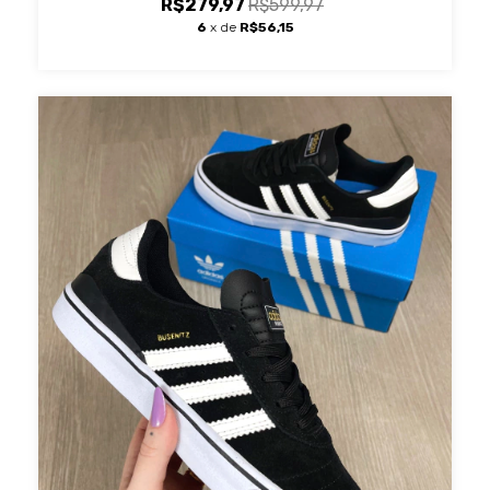
R$279,97
R$599,97
6
x de
R$56,15