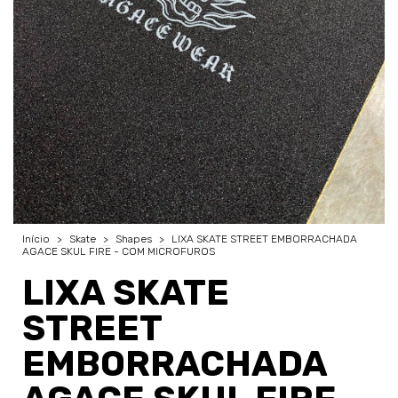
Início
>
Skate
>
Shapes
>
LIXA SKATE STREET EMBORRACHADA
AGACE SKUL FIRE - COM MICROFUROS
LIXA SKATE
STREET
EMBORRACHADA