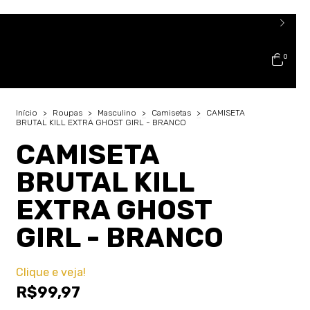
0
Início
>
Roupas
>
Masculino
>
Camisetas
>
CAMISETA
BRUTAL KILL EXTRA GHOST GIRL - BRANCO
CAMISETA
BRUTAL KILL
EXTRA GHOST
GIRL - BRANCO
Clique e veja!
R$99,97