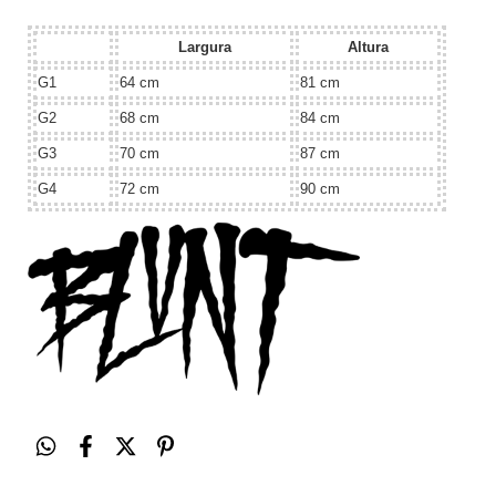
Largura
Altura
G1
64 cm
81 cm
G2
68 cm
84 cm
G3
70 cm
87 cm
G4
72 cm
90 cm