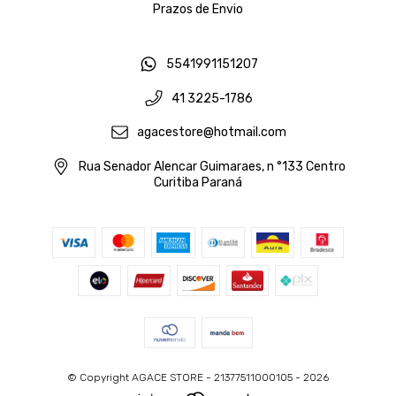
Prazos de Envio
5541991151207
41 3225-1786
agacestore@hotmail.com
Rua Senador Alencar Guimaraes, n °133 Centro
Curitiba Paraná
© Copyright AGACE STORE - 21377511000105 - 2026