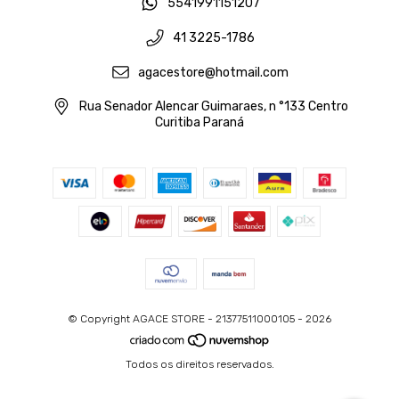
5541991151207
41 3225-1786
agacestore@hotmail.com
Rua Senador Alencar Guimaraes, n °133 Centro
Curitiba Paraná
© Copyright AGACE STORE - 21377511000105 - 2026
Todos os direitos reservados.